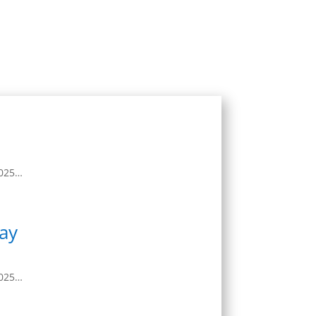
2025…
ay
2025…