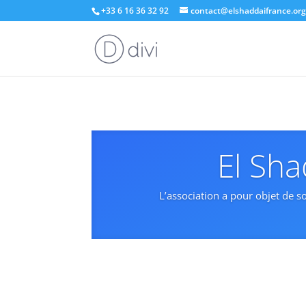
+33 6 16 36 32 92
contact@elshaddaifrance.or
El Sha
L’association a pour objet de 